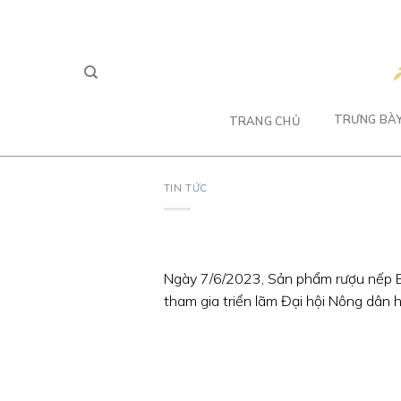
Skip
to
content
TRƯNG BÀ
TRANG CHỦ
TIN TỨC
Ngày 7/6/2023, Sản phẩm rượu nếp 
tham gia triển lãm Đại hội Nông dân